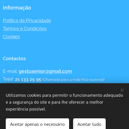
Informação
Política de Privacidade
Termos e Condições
Cookies
Contactos
E-mail:
gestusenior@gmail.com
Telef:
21 133 25 95
(Chamada para a rede fixa nacional)
Utilizamos cookies para permitir o funcionamento adequado
e a segurança do site e para lhe oferecer a melhor
Utilização de Cookies - Informação
Cookies
experiência possível.
Aceitar apenas o necessário
Adicionar ao carrinho
Aceitar tudo