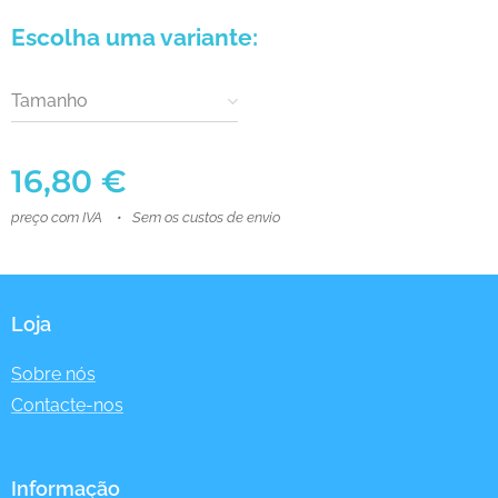
Escolha uma variante:
Tamanho
16,80
€
preço com IVA
Sem os custos de envio
Loja
Sobre nós
Contacte-nos
Informação