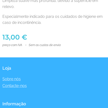
Limpeza suave mas profunda, devido à superfície em
relevo.
Especialmente indicado para os cuidados de higiene em
caso de incontinência.
13,00
€
preço com IVA
Sem os custos de envio
Loja
Sobre nós
Contacte-nos
Informação