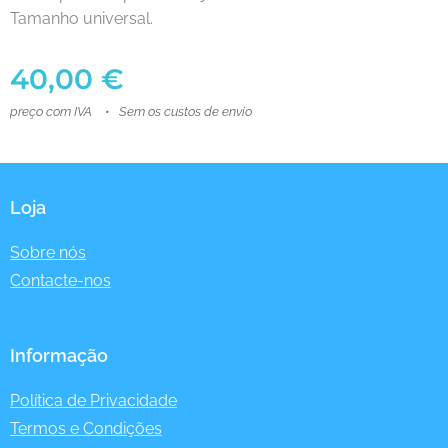
Tamanho universal.
40,00
€
preço com IVA
Sem os custos de envio
Loja
Sobre nós
Contacte-nos
Informação
Política de Privacidade
Termos e Condições