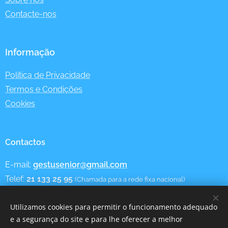
Contacte-nos
Informação
Política de Privacidade
Termos e Condições
Cookies
Contactos
E-mail:
gestusenior@gmail.com
Telef:
21 133 25 95
(Chamada para a rede fixa nacional)
Utilizamos cookies para permitir o funcionamento adequado
e a segurança do site e para lhe oferecer a melhor
Utilização de Cookies - Informação
Cookies