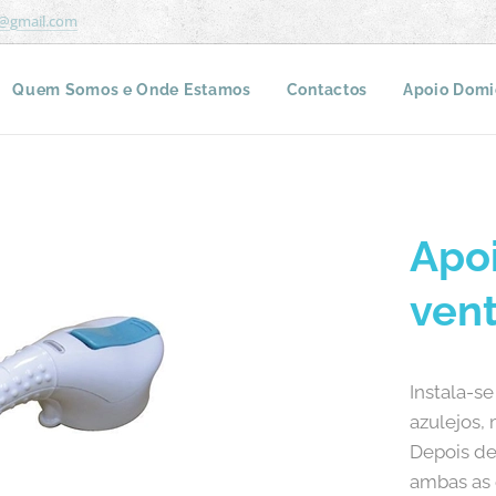
r@gmail.com
Quem Somos e Onde Estamos
Contactos
Apoio Domic
Apo
ven
Instala-s
azulejos, 
Depois de
ambas as 