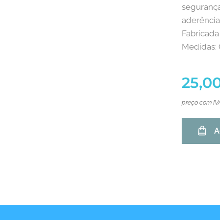
segurança
aderência 
Fabricada
Medidas:
25,0
preço com IV
A