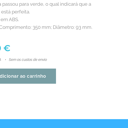
 passou para verde, o qual indicará que a
está perfeita.
 em ABS.
 Comprimento: 350 mm; Diâmetro: 93 mm.
0
€
A
Sem os custos de envio
dicionar ao carrinho