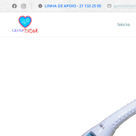
LINHA DE APOIO - 21 133 25 95
gestusenio
Início